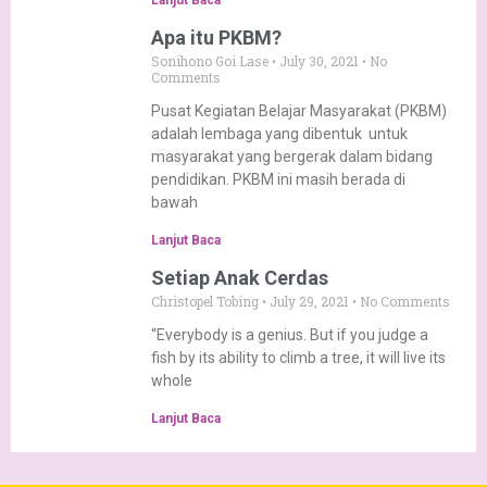
Lanjut Baca
Apa itu PKBM?
Sonihono Goi Lase
July 30, 2021
No
Comments
Pusat Kegiatan Belajar Masyarakat (PKBM)
adalah lembaga yang dibentuk untuk
masyarakat yang bergerak dalam bidang
pendidikan. PKBM ini masih berada di
bawah
Lanjut Baca
Setiap Anak Cerdas
Christopel Tobing
July 29, 2021
No Comments
“Everybody is a genius. But if you judge a
fish by its ability to climb a tree, it will live its
whole
Lanjut Baca