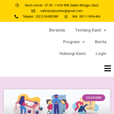
Senin-Jumat : 07.00 - 14.00 WIB (Sabtu Minggu Libur)
nafiristudycenter@gmail.com
Telepon : (021) 56985388
WA : 0811-1894-466
Beranda
Tentang Kami
Program
Berita
Hubungi Kami
Login
COACHING