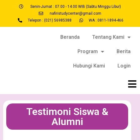
Senin-Jumat : 07.00 - 14.00 WIB (Sabtu Minggu Libur)
nafiristudycenter@gmail.com
Telepon : (021) 56985388
WA : 0811-1894-466
Beranda
Tentang Kami
Program
Berita
Hubungi Kami
Login
Testimoni Siswa &
Alumni