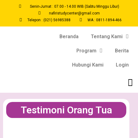
Senin-Jumat : 07.00 - 14.00 WIB (Sabtu Minggu Libur)
nafiristudycenter@gmail.com
Telepon : (021) 56985388
WA : 0811-1894-466
Beranda
Tentang Kami
Program
Berita
Hubungi Kami
Login
Testimoni Orang Tua