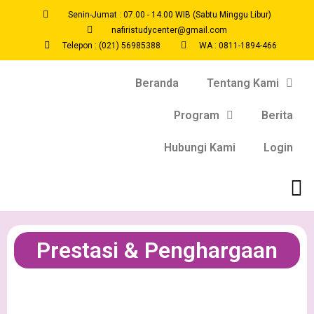
Senin-Jumat : 07.00 - 14.00 WIB (Sabtu Minggu Libur)
nafiristudycenter@gmail.com
Telepon : (021) 56985388
WA : 0811-1894-466
Beranda
Tentang Kami
Program
Berita
Hubungi Kami
Login
Prestasi & Penghargaan