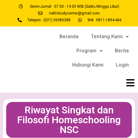
Senin-Jumat : 07.00 - 14.00 WIB (Sabtu Minggu Libur)
nafiristudycenter@gmail.com
Telepon : (021) 56985388
WA : 0811-1894-466
Beranda
Tentang Kami
Program
Berita
Hubungi Kami
Login
Riwayat Singkat dan
Filosofi Homeschooling
NSC