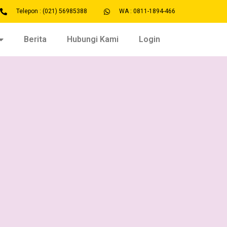
Telepon : (021) 56985388
WA : 0811-1894-466
Berita
Hubungi Kami
Login