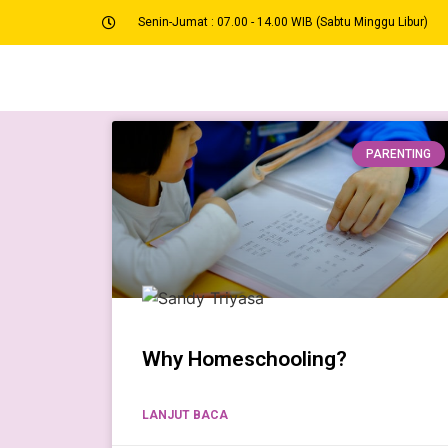
Senin-Jumat : 07.00 - 14.00 WIB (Sabtu Minggu Libur)
PARENTING
Why Homeschooling?
LANJUT BACA