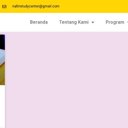
nafiristudycenter@gmail.com
Beranda
Tentang Kami
Program